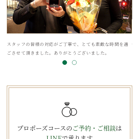
日
スタッフの皆様の対応がご丁寧で、とても素敵な時間を過
予
ごさせて頂きました。ありがとうございました。
も
プロポーズコースの
ご予約・ご相談
は
LINE
で承ります