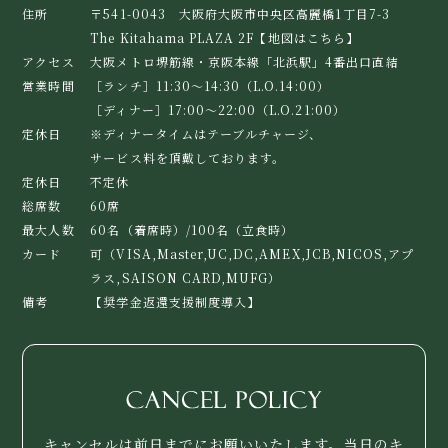
住所
〒541-0043 大阪府大阪市中央区高麗橋1丁目7-3
The Kitahama PLAZA 2F
【地図はこちら】
アクセス
大阪メトロ堺筋線・京阪本線「北浜駅」4番出口直結
営業時間
［ランチ］11:30～14:30（L.O.14:00）
［ディナー］17:00～22:00（L.O.21:00）
定休日
※ディナータイムはテーブルチャージ、
サービス料を頂戴しております。
定休日
不定休
総席数
60席
最大人数
60名（着席時）/100名（立食時）
カード
可（VISA,Master,UC,DC,AMEX,JCB,NICOS,アプ
ラス,SAISON CARD,MUFG）
備考
【奨学金返還支援制度導入】
キャンセルは前日までにお願いいたします。当日のキ