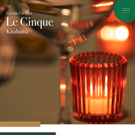
06-6205-9700
WEB予約
MAP
NEWS
LUNCH